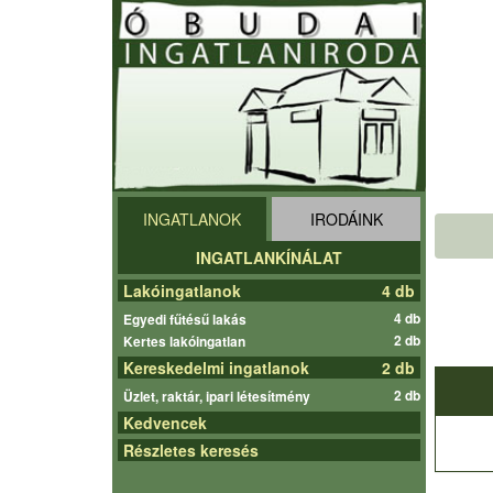
INGATLANOK
IRODÁINK
INGATLANKÍNÁLAT
Lakóingatlanok
4 db
4 db
Egyedi fűtésű lakás
2 db
Kertes lakóingatlan
Kereskedelmi ingatlanok
2 db
2 db
Üzlet, raktár, ipari létesítmény
Kedvencek
Részletes keresés