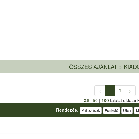
ÖSSZES AJÁNLAT
>
KIAD
<
1
0
>
25
|
50
|
100
találat oldalan
Rendezés:
Változások
Funkció
Utca
M