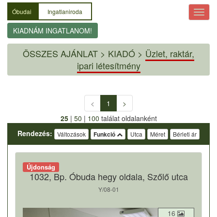
Óbudai
Ingatlaniroda
KIADNÁM INGATLANOM!
ÖSSZES AJÁNLAT
>
KIADÓ >
Üzlet, raktár,
ipari létesítmény
<
1
>
25
|
50
|
100
találat oldalanként
Rendezés:
Változások
Funkció
Utca
Méret
Bérleti ár
Újdonság
1032, Bp. Óbuda hegy oldala, Szőlő utca
Y/08-01
16