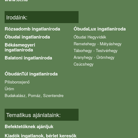
Irodáink:
Rózsadomb ingatlaniroda
ÓbudaLux ingatlaniroda
Óbudai ingatlaniroda
Óbudai Hegyvidék
Remetehegy - Mátyáshegy
Békásmegyeri
ingatlaniroda
Táborhegy - Testvérhegy
Balatoni ingatlaniroda
Aranyhegy - Ürömhegy
Csúcshegy
ÓbudánTúl ingatlaniroda
Pilisborosjenő
Üröm
Budakalász, Pomáz, Szentendre
Tematikus ajánlataink:
Befektetőknek ajánljuk
Kiadók ingatlanok, bérlet keresők