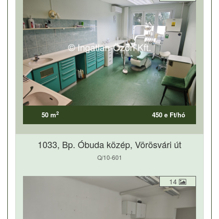
2
50 m
450 e Ft/hó
1033, Bp. Óbuda közép, Vörösvári út
Q/10-601
14