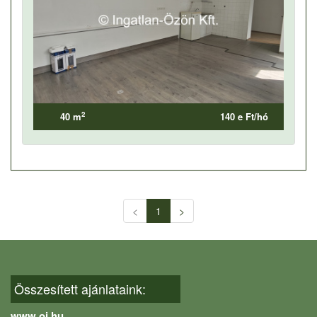
2
40 m
140 e Ft/hó
<
1
>
Összesített ajánlataink:
www.oi.hu