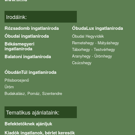
Irodáink:
Rózsadomb ingatlaniroda
ÓbudaLux ingatlaniroda
Óbudai ingatlaniroda
Óbudai Hegyvidék
Remetehegy - Mátyáshegy
Békásmegyeri
ingatlaniroda
Táborhegy - Testvérhegy
Balatoni ingatlaniroda
Aranyhegy - Ürömhegy
Csúcshegy
ÓbudánTúl ingatlaniroda
Pilisborosjenő
Üröm
Budakalász, Pomáz, Szentendre
Tematikus ajánlataink:
Befektetőknek ajánljuk
Kiadók ingatlanok, bérlet keresők