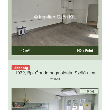
2
40 m
140 e Ft/hó
Újdonság
1032, Bp. Óbuda hegy oldala, Szőlő utca
Y/08-01
16