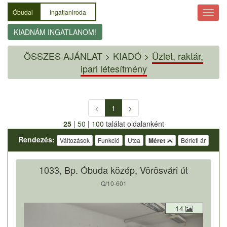
Óbudai
Ingatlaniroda
KIADNÁM INGATLANOM!
ÖSSZES AJÁNLAT
>
KIADÓ >
Üzlet, raktár,
ipari létesítmény
<
1
>
25
|
50
|
100
találat oldalanként
Rendezés:
Változások
Funkció
Utca
Méret
Bérleti ár
1033, Bp. Óbuda közép, Vörösvári út
Q/10-601
14