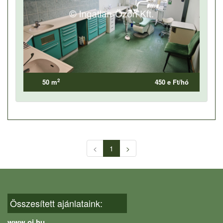
2
50 m
450 e Ft/hó
<
1
>
Összesített ajánlataink:
www.oi.hu